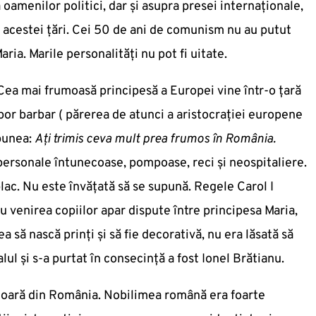
 oamenilor politici, dar și asupra presei internaționale,
a acestei țări. Cei 50 de ani de comunism nu au putut
ia. Marile personalități nu pot fi uitate.
ea mai frumoasă principesă a Europei vine într-o țară
por barbar ( părerea de atunci a aristocrației europene
punea:
Ați trimis ceva mult prea frumos în România.
personale întunecoase, pompoase, reci și neospitaliere.
splac. Nu este învățată să se supună. Regele Carol I
 venirea copiilor apar dispute între principesa Maria,
a să nască prinți și să fie decorativă, nu era lăsată să
lul și s-a purtat în consecință a fost Ionel Brătianu.
rioară din România. Nobilimea română era foarte