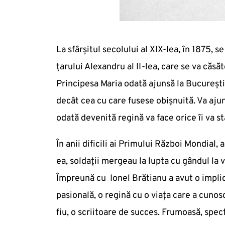
La sfârșitul secolului al XIX-lea, în 1875, 
țarului Alexandru al II-lea, care se va căsă
Principesa Maria odată ajunsă la București 
decât cea cu care fusese obișnuită. Va aju
odată devenită regină va face orice îi va s
În anii dificili ai Primului Război Mondial
ea, soldații mergeau la lupta cu gândul la 
Împreună cu Ionel Brătianu a avut o impli
pasională, o regină cu o viața care a cunos
fiu, o scriitoare de succes. Frumoasă, spec