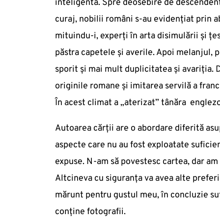
inteligentă. Spre deosebire de descendenți
curaj, nobilii români s-au evidențiat prin ab
mituindu-i, experți în arta disimulării și ț
păstra capetele și averile. Apoi melanjul, 
sporit și mai mult duplicitatea și avariția
originile romane și imitarea servilă a fran
În acest climat a „aterizat” tânăra englez
Autoarea cărții are o abordare diferită asu
aspecte care nu au fost exploatate suficient
expuse. N-am să povestesc cartea, dar am 
Altcineva cu siguranța va avea alte preferi
mărunt pentru gustul meu, în concluzie suf
conține fotografii.