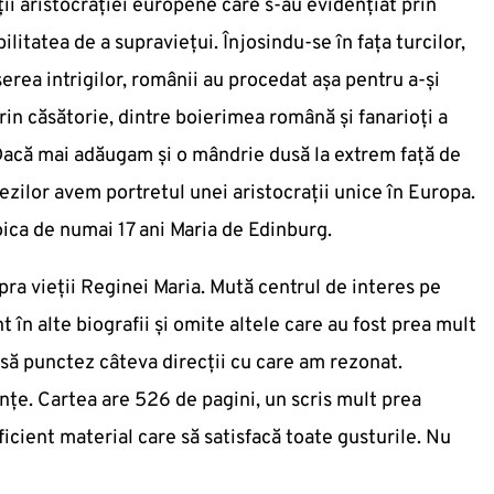
i aristocrației europene care s-au evidențiat prin
ilitatea de a supraviețui. Înjosindu-se în fața turcilor,
eserea intrigilor, românii au procedat așa pentru a-și
prin căsătorie, dintre boierimea română și fanarioți a
. Dacă mai adăugam și o mândrie dusă la extrem față de
cezilor avem portretul unei aristocrații unice în Europa.
oica de numai 17 ani Maria de Edinburg.
pra vieții Reginei Maria. Mută centrul de interes pe
 în alte biografii și omite altele care au fost prea mult
să punctez câteva direcții cu care am rezonat.
nțe. Cartea are 526 de pagini, un scris mult prea
icient material care să satisfacă toate gusturile. Nu