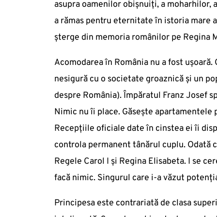
asupra oamenilor obișnuiți, a moharhilor, a
a rămas pentru eternitate în istoria mare 
șterge din memoria românilor pe Regina Mar
Acomodarea în România nu a fost ușoară. C
nesigură cu o societate groaznică și un po
despre România). Împăratul Franz Josef s
Nimic nu îi place. Găsește apartamentele 
Recepțiile oficiale date în cinstea ei îi di
controla permanent tânărul cuplu. Odată cu
Regele Carol I și Regina Elisabeta. I se cere
facă nimic. Singurul care i-a văzut potenția
Principesa este contrariată de clasa supe