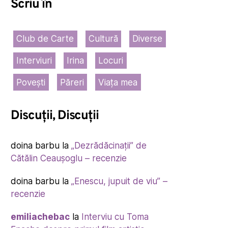
Scriu în
Club de Carte
Cultură
Diverse
Interviuri
Irina
Locuri
Povești
Păreri
Viața mea
Discuții, Discuții
doina barbu
la
„Dezrădăcinații” de
Cătălin Ceaușoglu – recenzie
doina barbu
la
„Enescu, jupuit de viu” –
recenzie
emiliachebac
la
Interviu cu Toma