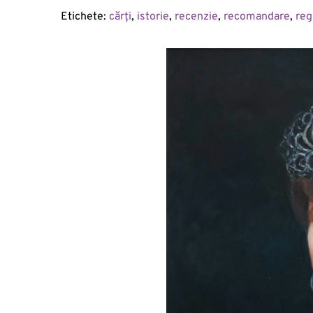
Etichete: 
cărți
, 
istorie
, 
recenzie
, 
recomandare
, 
reg