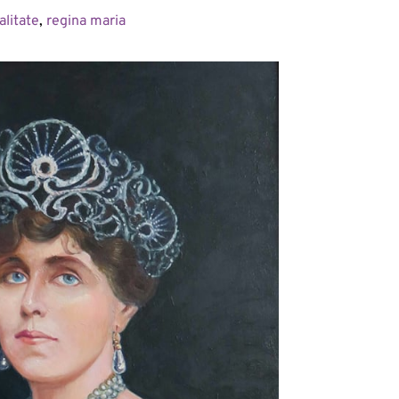
alitate
, 
regina maria