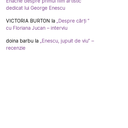
Enache despre primul film artistic
dedicat lui George Enescu
VICTORIA BURTON
la
„Despre cărți ”
cu Floriana Jucan – interviu
doina barbu
la
„Enescu, jupuit de viu” –
recenzie