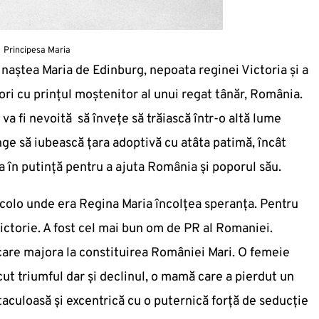
Principesa Maria
se naștea Maria de Edinburg, nepoata reginei Victoria și a
tori cu prințul moștenitor al unui regat tânăr, România.
va fi nevoită să învețe să trăiască într-o altă lume
nge să iubească țara adoptivă cu atâta patimă, încât
ta în putință pentru a ajuta România și poporul său.
, acolo unde era Regina Maria încolțea speranța. Pentru
victorie. A fost cel mai bun om de PR al Romaniei.
care majora la constituirea României Mari. O femeie
cut triumful dar și declinul, o mamă care a pierdut un
taculoasă și excentrică cu o puternică forță de seducție