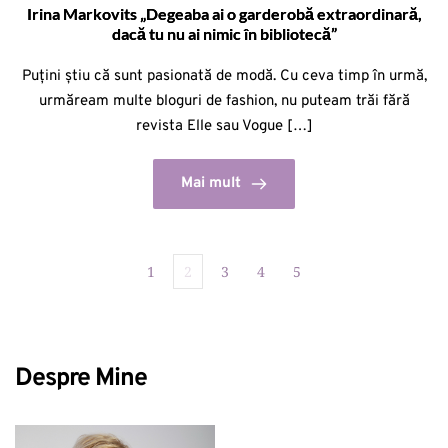
Irina Markovits „Degeaba ai o garderobă extraordinară,
dacă tu nu ai nimic în bibliotecă”
Puțini știu că sunt pasionată de modă. Cu ceva timp în urmă,
urmăream multe bloguri de fashion, nu puteam trăi fără
revista Elle sau Vogue […]
Mai mult
1
2
3
4
5
Despre Mine