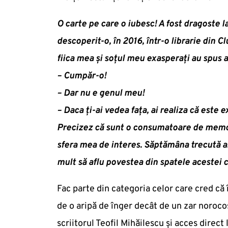
O carte pe care o iubesc! A fost dragoste l
descoperit-o, în 2016, într-o librarie din C
fiica mea și soțul meu exasperați au spus a
– Cumpăr-o!
– Dar nu e genul meu!
– Daca ți-ai vedea fața, ai realiza că este e
Precizez că sunt o consumatoare de memorii, 
sfera mea de interes. Săptămâna trecută a
mult să aflu povestea din spatele acestei c
Fac parte din categoria celor care cred că 
de o aripă de înger decât de un zar norocos
scriitorul Teofil Mihăilescu și acces direct