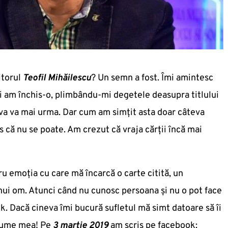
itorul
Teofil Mihăilescu
? Un semn a fost. Îmi amintesc
și am închis-o, plimbându-mi degetele deasupra titlului
eva va mai urma. Dar cum am simțit asta doar câteva
 că nu se poate. Am crezut că vraja cărții încă mai
 emoția cu care mă încarcă o carte citită, un
nui om. Atunci când nu cunosc persoana și nu o pot face
k. Dacă cineva îmi bucură sufletul mă simt datoare să îi
 lume mea! Pe
3 martie 2019
am scris pe facebook: