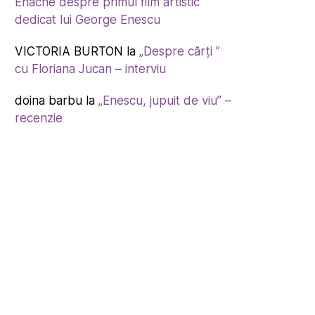
Enache despre primul film artistic
dedicat lui George Enescu
VICTORIA BURTON
la
„Despre cărți ”
cu Floriana Jucan – interviu
doina barbu
la
„Enescu, jupuit de viu” –
recenzie