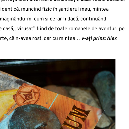
ident că, muncind fizic în şantierul meu, mintea
, imaginându-mi cum şi ce-ar fi dacă, continuând
de casă, „virusat” fiind de toate romanele de aventuri pe
arte, că n-avea rost, dar cu mintea…
v-ați prins: Alex