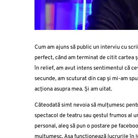
Cum am ajuns să public un interviu cu scri
perfect, când am terminat de citit cartea 
în relief, am avut intens sentimentul că c
secunde, am scuturat din cap și mi-am spus
acționa asupra mea. Și am uitat.
Câteodată simt nevoia să mulțumesc pentru
spectacol de teatru sau gestul frumos al u
personal, aleg să pun o postare pe faceboo
mulțumesc. Așa funcționează lucrurile în