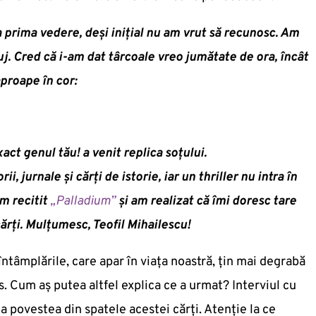
a prima vedere, deși inițial nu am vrut să recunosc. Am
luj. Cred că i-am dat târcoale vreo jumătate de ora, încât
proape în cor:
xact genul tău! a venit replica soțului.
jurnale și cărți de istorie, iar un thriller nu intra în
m recitit
„Palladium”
și am realizat că îmi doresc tare
ărți. Mulțumesc, Teofil Mihailescu!
întâmplările, care apar în viața noastră, țin mai degrabă
. Cum aș putea altfel explica ce a urmat? Interviul cu
 la povestea din spatele acestei cărți. Atenție la ce