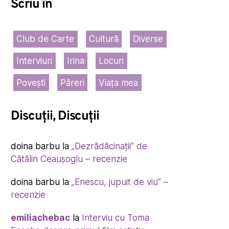
Scriu în
Club de Carte
Cultură
Diverse
Interviuri
Irina
Locuri
Povești
Păreri
Viața mea
Discuții, Discuții
doina barbu
la
„Dezrădăcinații” de
Cătălin Ceaușoglu – recenzie
doina barbu
la
„Enescu, jupuit de viu” –
recenzie
emiliachebac
la
Interviu cu Toma