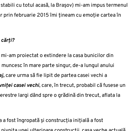
 stabili cu totul acasă, la Braşov) mi-am impus termenul
iar prin februarie 2015 îmi țineam cu emoție cartea în
 cărți?
mi-am proiectat o extindere la casa bunicilor din
şi muncesc în mare parte singur, de-a lungul anului
j,
care urma să fie lipit de partea casei vechi a
niței casei vechi
, care, în trecut, probabil că fusese un
erestre largi dând spre o grădină din trecut, aflata la
 a fost îngropată şi construcția inițială a fost
 pivnița unei ulterioare construcții, casa veche actuală,