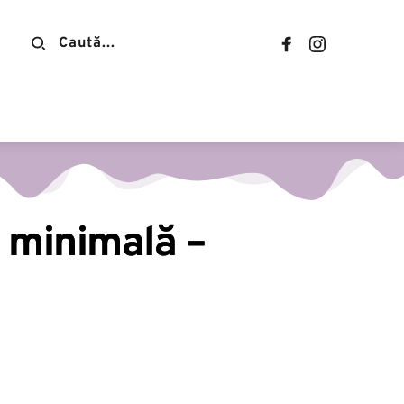
Contact
e minimală –