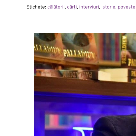
Etichete: 
călătorii
, 
cărți
, 
interviuri
, 
istorie
, 
poveste 