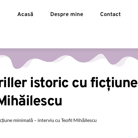
Acasă
Despre mine
Contact
Acasă
Despre mine
iller istoric cu ficțiun
 Mihăilescu
ficțiune minimală – interviu cu Teofil Mihăilescu