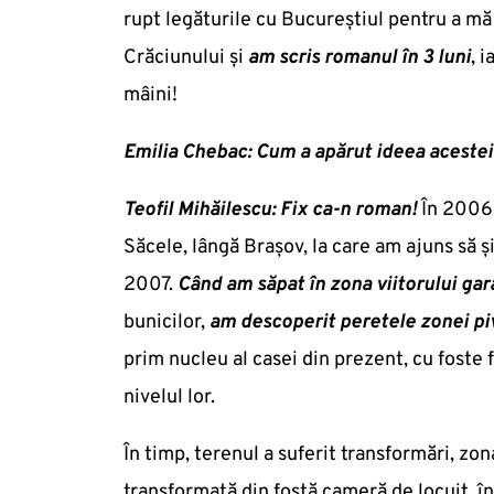
rupt legăturile cu Bucureştiul pentru a mă
Crăciunului şi
am scris romanul în 3 luni
, 
mâini!
Emilia Chebac: Cum a apărut ideea acestei
Teofil Mihăilescu:
Fix ca-n roman!
În 2006 
Săcele, lângă Braşov, la care am ajuns să 
2007.
Când am săpat în zona viitorului gara
bunicilor,
am descoperit peretele zonei piv
prim nucleu al casei din prezent, cu foste f
nivelul lor.
În timp, terenul a suferit transformări, zona
transformată din fostă cameră de locuit, în