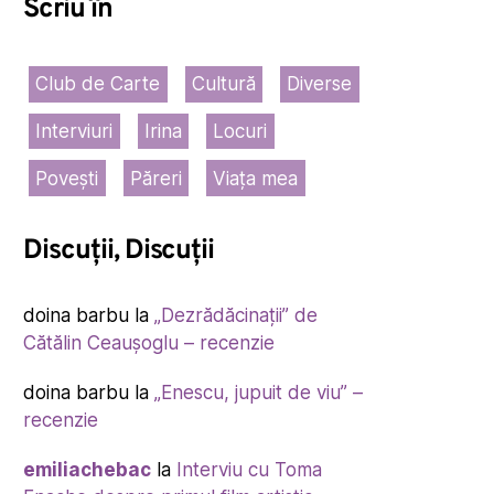
Scriu în
Club de Carte
Cultură
Diverse
Interviuri
Irina
Locuri
Povești
Păreri
Viața mea
Discuții, Discuții
doina barbu
la
„Dezrădăcinații” de
Cătălin Ceaușoglu – recenzie
doina barbu
la
„Enescu, jupuit de viu” –
recenzie
emiliachebac
la
Interviu cu Toma