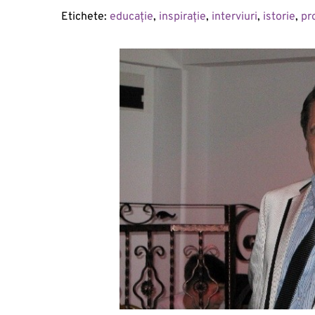
Etichete: 
educație
, 
inspirație
, 
interviuri
, 
istorie
, 
pr