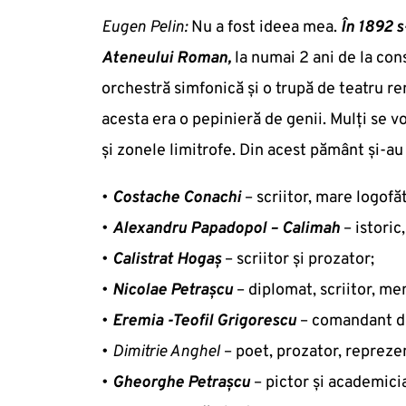
Eugen Pelin:
Nu a fost ideea mea.
În 1892 s
Ateneului Roman,
la numai 2 ani de la cons
orchestră simfonică și o trupă de teatru re
acesta era o pepinieră de genii. Mulți se vo
și zonele limitrofe. Din acest pământ și-au
•
Costache Conachi
– scriitor, mare logofăt
•
Alexandru Papadopol – Calimah
– istoric
•
Calistrat Hogaş
– scriitor şi prozator;
•
Nicolae Petraşcu
– diplomat, scriitor, memo
•
Eremia -Teofil Grigorescu
– comandant de
•
Dimitrie Anghel
– poet, prozator, repreze
•
Gheorghe Petraşcu
– pictor şi academici