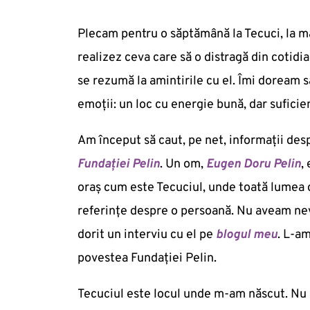
Plecam pentru o săptămână la Tecuci, la ma
realizez ceva care să o distragă din cotid
se rezumă la amintirile cu el. Îmi doream s
emoții: un loc cu energie bună, dar suficie
Am început să caut, pe net, informații despr
Fundației Pelin
. Un om,
Eugen Doru Pelin
,
oraş cum este Tecuciul, unde toată lumea c
referințe despre o persoană. Nu aveam nev
dorit un interviu cu el pe
blogul meu
. L-a
povestea Fundației Pelin.
Tecuciul este locul unde m-am născut. Nu s