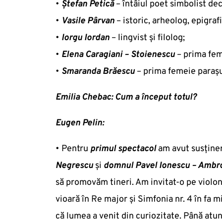
•
Ştefan Petică
– întâiul poet simbolist dec
•
Vasile Pârvan
– istoric, arheolog, epigrafi
•
Iorgu Iordan
– lingvist şi filolog;
•
Elena Caragiani – Stoienescu
– prima fem
•
Smaranda Brăescu
– prima femeie paraşu
Emilia Chebac: Cum a început totul?
Eugen Pelin:
• Pentru
primul spectacol
am avut susținer
Negrescu
și
domnul Pavel Ionescu – Ambr
să promovăm tineri. Am invitat-o pe violo
vioară în Re major și Simfonia nr. 4 în fa mi
că lumea a venit din curiozitate. Până atun