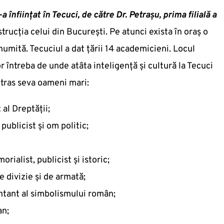
-a înfiinţat în Tecuci, de către Dr. Petrașu, prima filială a
trucția celui din Bucureşti. Pe atunci exista în oraș o
numită. Tecuciul a dat țării 14 academicieni. Locul
r întreba de unde atâta inteligență și cultură la Tecuci
 tras seva oameni mari:
 al Dreptăţii;
, publicist şi om politic;
rialist, publicist și istoric;
 divizie şi de armată;
ntant al simbolismului român;
an;