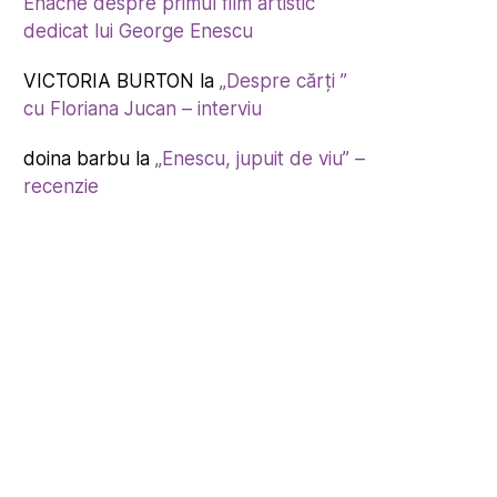
Enache despre primul film artistic
dedicat lui George Enescu
VICTORIA BURTON
la
„Despre cărți ”
cu Floriana Jucan – interviu
doina barbu
la
„Enescu, jupuit de viu” –
recenzie