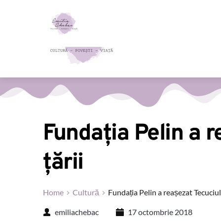
Fundația Pelin a r
țării
Home
Cultură
Fundația Pelin a reașezat Tecuciul 
emiliachebac
17 octombrie 2018