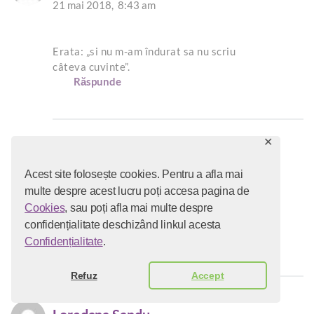
21 mai 2018,
8:43 am
Erata: „si nu m-am îndurat sa nu scriu
câteva cuvinte”.
Răspunde
✕
emiliachebac
Acest site folosește cookies. Pentru a afla mai
21 mai 2018,
9:53 am
multe despre acest lucru poți accesa pagina de
Cookies
, sau poți afla mai multe despre
Te rog să o faci în continure Ingrid!
confidențialitate deschizând linkul acesta
Răspunde
Confidențialitate
.
Refuz
Accept