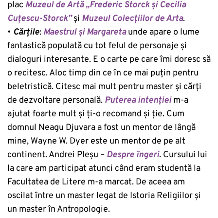
plac
Muzeul de Artă „Frederic Storck și Cecilia
Cuțescu-Storck”
și
Muzeul Colecțiilor de Arta
.
•
Cărțile
:
Maestrul și Margareta
unde apare o lume
fantastică populată cu tot felul de personaje și
dialoguri interesante. E o carte pe care îmi doresc să
o recitesc. Aloc timp din ce în ce mai puțin pentru
beletristică. Citesc mai mult pentru master și cărți
de dezvoltare personală.
Puterea intenţiei
m-a
ajutat foarte mult și ți-o recomand și ție. Cum
domnul Neagu Djuvara a fost un mentor de lângă
mine, Wayne W. Dyer este un mentor de pe alt
continent. Andrei Pleșu –
Despre îngeri
. Cursului lui
la care am participat atunci când eram studentă la
Facultatea de Litere m-a marcat. De aceea am
oscilat între un master legat de Istoria Religiilor și
un master în Antropologie.