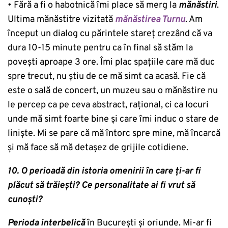
• Fără a fi o habotnică îmi place să merg la
mănăstiri
.
Ultima mănăstitre vizitată
mănăstirea Turnu
. Am
început un dialog cu părintele stareț crezând că va
dura 10-15 minute pentru ca în final să stăm la
povești aproape 3 ore. Îmi plac spațiile care mă duc
spre trecut, nu știu de ce mă simt ca acasă. Fie că
este o sală de concert, un muzeu sau o mănăstire nu
le percep ca pe ceva abstract, rațional, ci ca locuri
unde mă simt foarte bine și care îmi induc o stare de
liniște. Mi se pare că mă întorc spre mine, mă încarcă
și mă face să mă detașez de grijile cotidiene.
10. O perioadă din istoria omenirii în care ți-ar fi
plăcut să trăiești? Ce personalitate ai fi vrut să
cunoști?
Perioda interbelică
în București și oriunde. Mi-ar fi