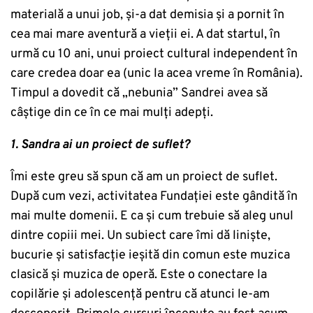
materială a unui job, și-a dat demisia și a pornit în
cea mai mare aventură a vieții ei. A dat startul, în
urmă cu 10 ani, unui proiect cultural independent în
care credea doar ea (unic la acea vreme în România).
Timpul a dovedit că „nebunia” Sandrei avea să
câștige din ce în ce mai mulți adepți.
1. Sandra ai un proiect de suflet?
Îmi este greu să spun că am un proiect de suflet.
După cum vezi, activitatea Fundației este gândită în
mai multe domenii. E ca și cum trebuie să aleg unul
dintre copiii mei. Un subiect care îmi dă liniște,
bucurie și satisfacție ieșită din comun este muzica
clasică și muzica de operă. Este o conectare la
copilărie și adolescență pentru că atunci le-am