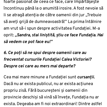
foarte pasionat de ceea ce face, care împărtășește
încontinuu până la o anumită irosire. A fost nevoie să
li se atragă atenția de către oamenii din jur „Trebuie
să aveți grijă de dumneavoastră!” La prima întâlnire
am vrut să-i spun despre activitatea Fundației. M-a
oprit:
„Sandra, stai liniștită, știu ce face Fundația. Hai
să vedem ce pot face eu!”
6. Ce poți să ne spui despre oamenii care au
frecventat cursurile Fundației Calea Victoriei?
Despre cei care au mers mai departe?
Cea mai mare minune a Fundației sunt
cursanții.
Dacă nu ar exista publicul, nu ar exista acțiunea
propriu zisă. Fără bucureșteni și oamenii din
provincie deschiși să vină să învețe, Fundația nu ar
exista. Degeaba am fi noi extraordinari! Dintre astfel