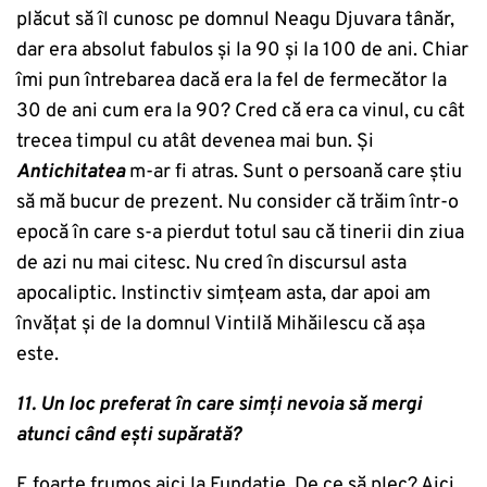
plăcut să îl cunosc pe domnul Neagu Djuvara tânăr,
dar era absolut fabulos și la 90 și la 100 de ani. Chiar
îmi pun întrebarea dacă era la fel de fermecător la
30 de ani cum era la 90? Cred că era ca vinul, cu cât
trecea timpul cu atât devenea mai bun. Și
Antichitatea
m-ar fi atras. Sunt o persoană care știu
să mă bucur de prezent. Nu consider că trăim într-o
epocă în care s-a pierdut totul sau că tinerii din ziua
de azi nu mai citesc. Nu cred în discursul asta
apocaliptic. Instinctiv simțeam asta, dar apoi am
învățat și de la domnul Vintilă Mihăilescu că așa
este.
11. Un loc preferat în care simți nevoia să mergi
atunci când ești supărată?
E foarte frumos aici la Fundație. De ce să plec? Aici