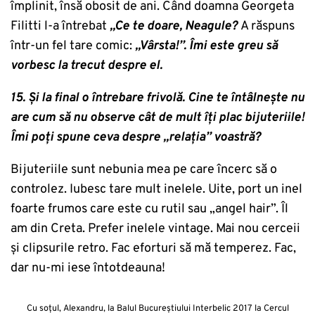
împlinit, însă obosit de ani. Când doamna Georgeta
Filitti l-a întrebat
„Ce te doare, Neagule?
A răspuns
într-un fel tare comic:
„Vârsta!”. Îmi este greu să
vorbesc la trecut despre el.
15. Și la final o întrebare frivolă. Cine te întâlnește nu
are cum să nu observe cât de mult îți plac bijuteriile!
Îmi poți spune ceva despre „relația” voastră?
Bijuteriile sunt nebunia mea pe care încerc să o
controlez. Iubesc tare mult inelele. Uite, port un inel
foarte frumos care este cu rutil sau „angel hair”. Îl
am din Creta. Prefer inelele vintage. Mai nou cerceii
și clipsurile retro. Fac eforturi să mă temperez. Fac,
dar nu-mi iese întotdeauna!
Cu soțul, Alexandru, la Balul Bucureștiului Interbelic 2017 la Cercul