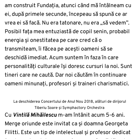
am construit Fundația, atunci când mă întâlneam cu
ei, după primele secunde, începeau să spună ce ar
vrea ei să facă. Nu era tatonare, nu era „să vedem”.
Posibil fața mea entuziastă de copil senin, probabil
energia și onestitatea pe care cred că o
transmiteam, îi făcea pe acești oameni să se
deschidă imediat. Acum suntem în faza în care
personalități culturale își doresc cursuri la noi. Sunt
tineri care ne caută. Dar noi căutăm în continuare
oameni minunați, profesori și traineri charismatici.
La deschiderea Concertului de Anul Nou 2018, alături de dirijorul
Tiberiu Soare și Symphactory Orchestra
Cu
Vintilă Mihăilescu
m-am întânit acum 5-6 ani.
Merge oriunde este invitat ca și doamna Georgeta
Filitti. Este un tip de intelectual și profesor dedicat