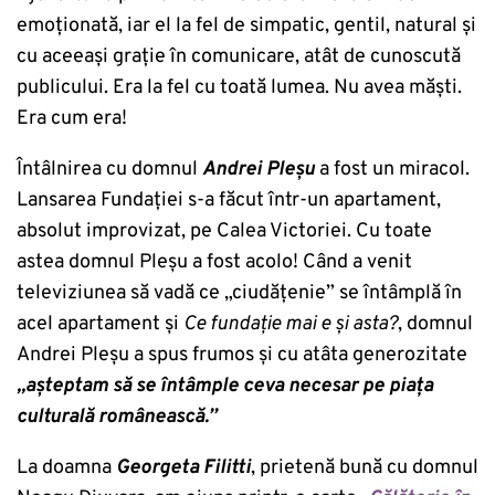
emoționată, iar el la fel de simpatic, gentil, natural și
cu aceeași grație în comunicare, atât de cunoscută
publicului. Era la fel cu toată lumea. Nu avea măști.
Era cum era!
Întâlnirea cu domnul
Andrei Pleșu
a fost un miracol.
Lansarea Fundației s-a făcut într-un apartament,
absolut improvizat, pe Calea Victoriei. Cu toate
astea domnul Pleșu a fost acolo! Când a venit
televiziunea să vadă ce „ciudățenie” se întâmplă în
acel apartament și
Ce fundație mai e și asta?
, domnul
Andrei Pleșu a spus frumos și cu atâta generozitate
„așteptam să se întâmple ceva necesar pe piața
culturală românească.”
La doamna
Georgeta Filitti
, prietenă bună cu domnul