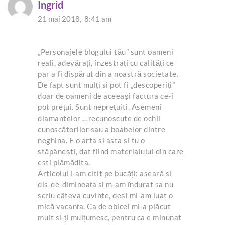
Ingrid
21 mai 2018,
8:41 am
„Personajele blogului tău” sunt oameni
reali, adevărați, înzestrați cu calități ce
par a fi dispărut din a noastră societate.
De fapt sunt mulți si pot fi „descoperiți”
doar de oameni de aceeași factura ce-i
pot prețui. Sunt neprețuiti. Asemeni
diamantelor …recunoscute de ochii
cunoscătorilor sau a boabelor dintre
neghina. E o arta si asta si tu o
stăpânești, dat fiind materialului din care
esti plămădita.
Articolul l-am citit pe bucăți: aseară si
dis-de-dimineața si m-am îndurat sa nu
scriu câteva cuvinte, deși mi-am luat o
mică vacanța. Ca de obicei mi-a plăcut
mult si-ți mulțumesc, pentru ca e minunat