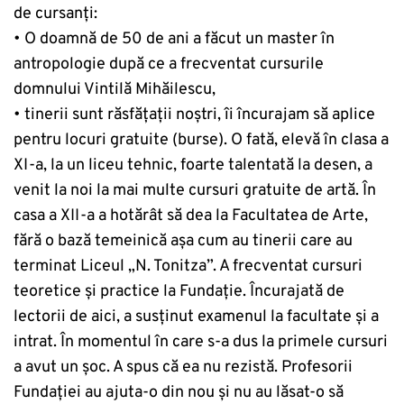
de cursanți:
• O doamnă de 50 de ani a făcut un master în
antropologie după ce a frecventat cursurile
domnului Vintilă Mihăilescu,
• tinerii sunt răsfățații noștri, îi încurajam să aplice
pentru locuri gratuite (burse). O fată, elevă în clasa a
XI-a, la un liceu tehnic, foarte talentată la desen, a
venit la noi la mai multe cursuri gratuite de artă. În
casa a XII-a a hotărât să dea la Facultatea de Arte,
fără o bază temeinică așa cum au tinerii care au
terminat Liceul „N. Tonitza”. A frecventat cursuri
teoretice și practice la Fundație. Încurajată de
lectorii de aici, a susținut examenul la facultate și a
intrat. În momentul în care s-a dus la primele cursuri
a avut un șoc. A spus că ea nu rezistă. Profesorii
Fundației au ajuta-o din nou și nu au lăsat-o să