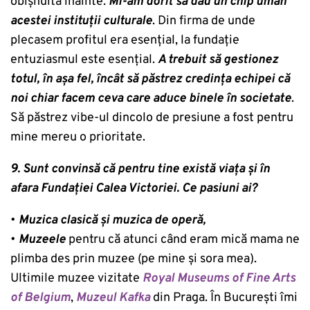
obișnuită înainte.
Mi-am dorit să dau un chip uman
acestei instituții culturale
. Din firma de unde
plecasem profitul era esențial, la fundație
entuziasmul este esențial.
A trebuit să gestionez
totul, în așa fel, încât să păstrez credința echipei că
noi chiar facem ceva care aduce binele în societate
.
Să păstrez vibe-ul dincolo de presiune a fost pentru
mine mereu o prioritate.
9. Sunt convinsă că pentru tine există viața și în
afara Fundației Calea Victoriei. Ce pasiuni ai?
•
Muzica clasică și muzica de operă,
•
Muzeele
pentru că atunci când eram mică mama ne
plimba des prin muzee (pe mine și sora mea).
Ultimile muzee vizitate
Royal Museums of Fine Arts
of Belgium
,
Muzeul Kafka
din Praga. În București îmi