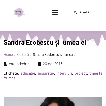
Sandra Ecobescu și lumea ei
Home
Cultură
Sandra Ecobescu și lumea ei
emiliachebac
20 mai 2018
Etichete: 
educație
, 
inspirație
, 
interviuri
, 
proiect
, 
trăiește 
frumos