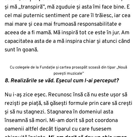
și mă „transpiră”, mă zguduie și asta îmi face bine. E
cel mai puternic sentiment pe care îl trăiesc, iar cea
mai mare și cea mai frumoasă responsabilitate e
aceea de a fi mamă. Mă inspiră tot ce este în jur. Am
capacitatea asta de a mă inspira chiar și atunci când
sunt în goană.
Cu colegele de la Fundație și cartea proaspăt scoasă din tipar „Nouă
povești muzicale”
8. Realizările se văd. Eșecul cum l-ai perceput?
Nu i-aș zice eșec. Recunosc însă că nu este ușor să
reziști pe piață, să găsești formule prin care să crești
și să nu stagnezi. Stagnarea în domeniul asta
înseamnă să mori. Mi-am dorit să pot coordona
oamenii altfel decât tiparul cu care fusesem