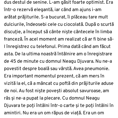
dus destul de senine. L-am găsit foarte optimist. Era
într-o rezervă elegantă, iar când am ajuns i-am
arătat prăjiturile. S-a bucurat, îi plăceau tare mult
dulciurile, îndeosebi cele cu ciocolată. După o scurtă
discuție, a început să cânte niște cântecele în limba
franceză. În acel moment am realizat că ar fi bine să-
l înregistrez cu telefonul. Prima dată când am făcut
asta. De la ultima noastră întâlnire am o înregistrare
de 45 de minute cu domnul Neagu Djuvara. Nu ne-a
povestit despre boală sau vârstă. Avea pneumonie.
Era important momentul prezent, că am mers în
vizită la el, că a mâncat cu poftă din prăjiturile aduse
de noi. Au fost niște povești absolut savuroase, am
râs și ne-a pupat la plecare. Cu domnul Neagu
Djuvara te poți întâlni într-o carte și te poți întâlni în
amintiri. Nu era un om răpus de viață. Era un om