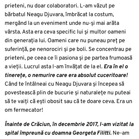
prieteni, nu doar colaboratori. L-am văzut pe
bărbatul Neagu Djuvara, îmbrăcat la costum,
mergând la un eveniment unde nu-și mai arăta
vârsta. Asta era ceva specific lui și multor oameni
din generația lui. Oameni care nu puneau preț pe
suferință, pe nenorociri și pe boli. Se concentrau pe
prieteni, pe ceea ce îi pasiona și pe partea frumoasă
a vieții. Lucrul asta l-am învățat de la el.
Era în el o
tinerețe, o nemurire care era absolut cuceritoare!
Când te întâlneai cu Neagu Djuvara și începea să
povestească plin de bucurie și naturalețe nu puteai
să te vaiți că ești obosit sau că te doare ceva. Era un
om fermecator!
Înainte de Crăciun, în decembrie 2017, l-am vizitat la
spital împreună cu doamna Georgeta Filitti.
Ne-am