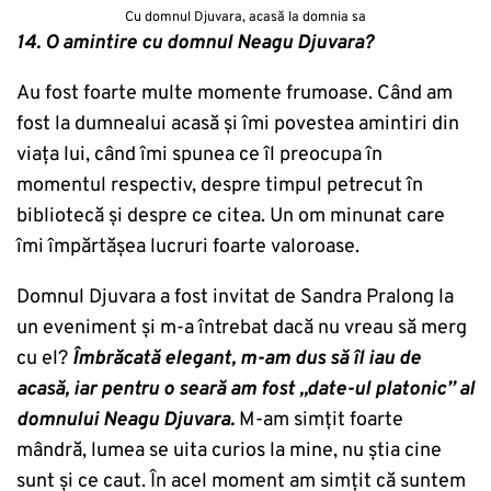
Cu domnul Djuvara, acasă la domnia sa
14. O amintire cu domnul Neagu Djuvara?
Au fost foarte multe momente frumoase. Când am
fost la dumnealui acasă și îmi povestea amintiri din
viața lui, când îmi spunea ce îl preocupa în
momentul respectiv, despre timpul petrecut în
bibliotecă și despre ce citea. Un om minunat care
îmi împărtășea lucruri foarte valoroase.
Domnul Djuvara a fost invitat de Sandra Pralong la
un eveniment și m-a întrebat dacă nu vreau să merg
cu el?
Îmbrăcată elegant, m-am dus să îl iau de
acasă, iar pentru o seară am fost „date-ul platonic” al
domnului Neagu Djuvara.
M-am simțit foarte
mândră, lumea se uita curios la mine, nu știa cine
sunt și ce caut. În acel moment am simțit că suntem