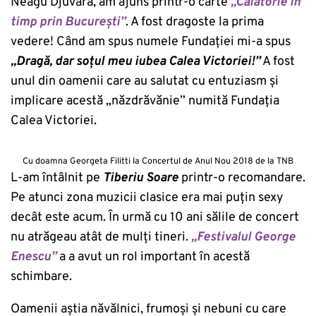
Neagu Djuvara, am ajuns printr-o carte
„Călătorie în
timp prin București”
. A fost dragoste la prima
vedere! Când am spus numele Fundației mi-a spus
„Dragă, dar soțul meu iubea Calea Victoriei!”
A fost
unul din oamenii care au salutat cu entuziasm și
implicare acestă „năzdrăvănie” numită Fundația
Calea Victoriei.
Cu doamna Georgeta Filitti la Concertul de Anul Nou 2018 de la TNB
L-am întâlnit pe
Tiberiu Soare
printr-o recomandare.
Pe atunci zona muzicii clasice era mai puțin sexy
decât este acum. În urmă cu 10 ani sălile de concert
nu atrăgeau atât de mulți tineri.
„Festivalul George
Enescu”
a a avut un rol important în acestă
schimbare.
Oamenii aștia năvălnici, frumoși și nebuni cu care