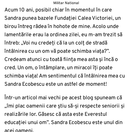
Militar National
Acum 10 ani, posibil chiar în momentul în care
Sandra punea bazele Fundației Calea Victoriei, un
birou întreg râdea în hohote de mine. Acolo unde
lamentările erau la ordinea zilei, eu m-am trezit să
întreb: „Voi nu credeți că la un colț de stradă
întâlnirea cu un om vă poate schimba viața?”.
Credeam atunci cu toată ființa mea asta și încă o
cred. Un om, o întâmplare, un miracol îți poate
schimba viața! Am sentimentul că întâlnirea mea cu
Sandra Ecobescu este un astfel de moment!
Într-un articol mai vechi pe acest blog spuneam că
„îmi plac oamenii care știu să-și respecte seniorii și
realizările lor. Găsesc că asta este Everestul
educației unui om”. Sandra Ecobescu este unul din
acei oameni.