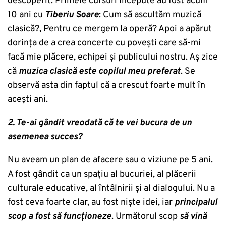
descoperit. Primele cursuri începute au fost acum
10 ani cu
Tiberiu Soare
: Cum să ascultăm muzică
clasică?, Pentru ce mergem la operă? Apoi a apărut
dorința de a crea concerte cu povești care să-mi
facă mie plăcere, echipei și publicului nostru. Aș zice
că
muzica clasică este copilul meu preferat
. Se
observă asta din faptul că a crescut foarte mult în
acești ani.
2. Te-ai gândit vreodată că te vei bucura de un
asemenea succes?
Nu aveam un plan de afacere sau o viziune pe 5 ani.
A fost gândit ca un spațiu al bucuriei, al plăcerii
culturale educative, al întâlnirii și al dialogului. Nu a
fost ceva foarte clar, au fost niște idei, iar
principalul
scop a fost să funcționeze
. Următorul scop
să vină