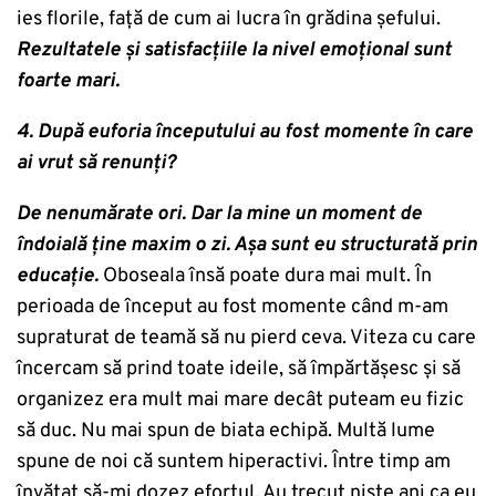
ies florile, față de cum ai lucra în grădina șefului.
Rezultatele și satisfacțiile la nivel emoțional sunt
foarte mari.
4. După euforia începutului au fost momente în care
ai vrut să renunți?
De nenumărate ori. Dar la mine un moment de
îndoială ține maxim o zi. Așa sunt eu structurată prin
educație.
Oboseala însă poate dura mai mult. În
perioada de început au fost momente când m-am
supraturat de teamă să nu pierd ceva. Viteza cu care
încercam să prind toate ideile, să împărtășesc și să
organizez era mult mai mare decât puteam eu fizic
să duc. Nu mai spun de biata echipă. Multă lume
spune de noi că suntem hiperactivi. Între timp am
învățat să-mi dozez efortul. Au trecut niște ani ca eu