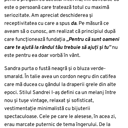
este o persoană care tratează totul cu maximă
seriozitate. Am apreciat deschiderea și
receptivitatea cu care a spus
da
. Pe măsură ce
aveam să o cunosc, am realizat că principiul după
care funcționează fundația
„Pentru că sunt oameni
care te ajută la rândul tău trebuie să ajuți și tu”
nu
este pentru ea doar vorbă în vânt.
Sandra purta o fustă neagră și o bluza verde-
smarald. În talie avea un cordon negru din catifea
care mă ducea cu gândul la draperii grele din alte
epoci. Stilul Sandrei l-aș defini ca un melanj între
nou și tușe vintage, relaxat și sofisticat,
vestimentație minimalistă cu bijuterii
spectaculoase. Cele pe care le alesese, în acea zi,
erau marcate puternic de tema îngerului. De la