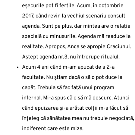
eșecurile pot fi fertile. Acum, în octombrie
2017, când revin la vechiul scenariu consult
agenda. Sunt pe plus, dar mintea are o relație
specială cu minusurile. Agenda mă readuce la
realitate. Apropos, Anca se apropie Craciunul.
Aștept agenda nr.3, nu întrerupe ritualul.
Acum 4 ani când m-am apucat de a 2-a
facultate. Nu știam dacă o să o pot duce la
capăt. Trebuia să fac față unui program
infernal. Mi-a spus că o să mă descurc. Atunci
când epuizarea și-a arătat colții m-a făcut să
înțeleg că sănătatea mea nu trebuie negociată,
indiferent care este miza.