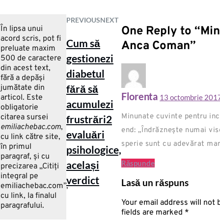
PREVIOUS
NEXT
One Reply to “Min
În lipsa unui
acord scris, pot fi
Cum să
Anca Coman”
preluate maxim
gestionezi
500 de caractere
din acest text,
diabetul
fără a depăşi
fără să
jumătate din
Florenta
13 octombrie 201
articol. Este
acumulezi
obligatorie
Minunate cuvinte pentru in
citarea sursei
frustrări
2
emiliachebac.com
,
end: „Îndrăznește numai vis
evaluări
cu link către site,
sperie sunt cu adevărat mar
în primul
psihologice,
paragraf, și cu
Răspunde
același
precizarea „Citiţi
integral pe
verdict
Lasă un răspuns
emiliachebac.com”,
cu link, la finalul
Your email address will not
paragrafului.
fields are marked
*