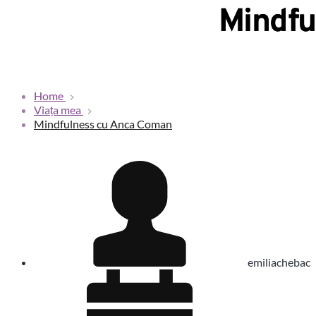
Mindfu
Home
Viața mea
Mindfulness cu Anca Coman
emiliachebac