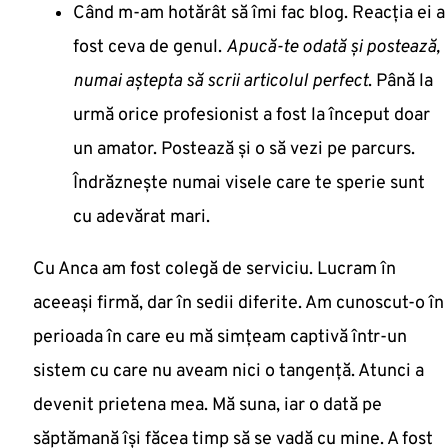
Când m-am hotărât să îmi fac blog. Reacția ei a
fost ceva de genul.
Apucă-te odată și postează,
numai aștepta să scrii articolul perfect
. Până la
urmă orice profesionist a fost la început doar
un amator. Postează și o să vezi pe parcurs.
Îndrăznește numai visele care te sperie sunt
cu adevărat mari.
Cu Anca am fost colegă de serviciu. Lucram în
aceeași firmă, dar în sedii diferite. Am cunoscut-o în
perioada în care eu mă simțeam captivă într-un
sistem cu care nu aveam nici o tangență. Atunci a
devenit prietena mea. Mă suna, iar o dată pe
săptămană își făcea timp să se vadă cu mine. A fost