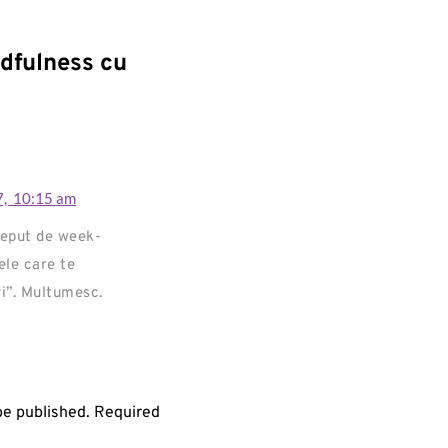
dfulness cu
7,
10:15 am
ceput de week-
ele care te
i”. Multumesc.
 be published. Required