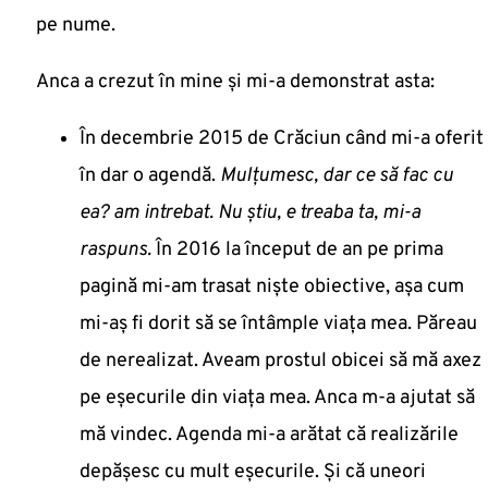
pe nume.
Anca a crezut în mine și mi-a demonstrat asta:
În decembrie 2015 de Crăciun când mi-a oferit
în dar o agendă.
Mulțumesc, dar ce să fac cu
ea?
am intrebat.
Nu știu, e treaba ta,
mi-a
raspuns
.
În 2016 la început de an pe prima
pagină mi-am trasat niște obiective, așa cum
mi-aș fi dorit să se întâmple viața mea. Păreau
de nerealizat. Aveam prostul obicei să mă axez
pe eșecurile din viața mea. Anca m-a ajutat să
mă vindec. Agenda mi-a arătat că realizările
depășesc cu mult eșecurile. Și că uneori