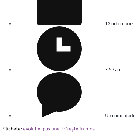
13 octombrie
7:53 am
Un comentari
Etichete:
evoluție
,
pasiune
,
trăiește frumos