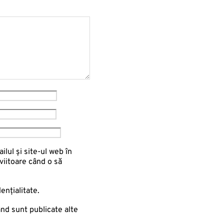
lul și site-ul web în
viitoare când o să
ențialitate.
ând sunt publicate alte