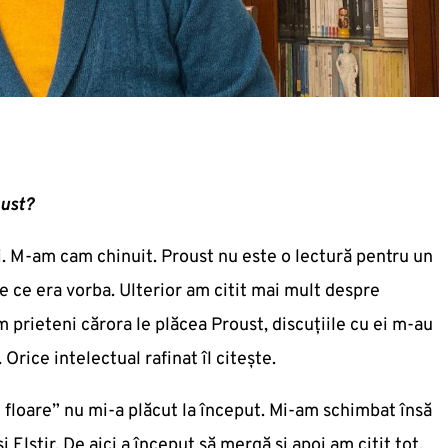
oust?
i. M-am cam chinuit. Proust nu este o lectură pentru un
e ce era vorba. Ulterior am citit mai mult despre
 prieteni cărora le plăcea Proust, discuțiile cu ei m-au
Orice intelectual rafinat îl citește.
în floare” nu mi-a plăcut la început. Mi-am schimbat însă
Elstir. De aici a început să mergă și apoi am citit tot.