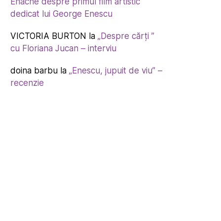
Enache despre primul film artistic
dedicat lui George Enescu
VICTORIA BURTON
la
„Despre cărți ”
cu Floriana Jucan – interviu
doina barbu
la
„Enescu, jupuit de viu” –
recenzie