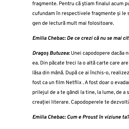
fragmente. Pentru că știam finalul acum p
cufundam în respectivele fragmente și le s
gen de lectură mult mai folositoare.
Emilia Chebac: De ce crezi că nu se mai ci
Dragoș Butuzea:
Unei capodopere dacăa nu-
ea. Din păcate treci la o altă carte care ar
lăsa din mână. După ce ai închis-o, realizezi
fost ca un film Netflix . A fost doar o evad
prilejul de a te gândi la tine, la lume, de 
creației literare. Capodoperele te dezvolt
Emilia Chebac: Cum e Proust în viziune ta