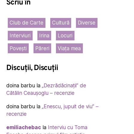
Scriu în
Club de Carte
Cultură
Diverse
Interviuri
Irina
Locuri
Povești
Păreri
Viața mea
Discuții, Discuții
doina barbu
la
„Dezrădăcinații” de
Cătălin Ceaușoglu – recenzie
doina barbu
la
„Enescu, jupuit de viu” –
recenzie
emiliachebac
la
Interviu cu Toma