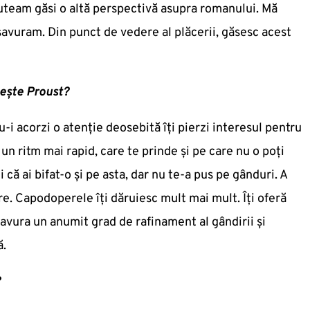
uteam găsi o altă perspectivă asupra romanului. Mă
avuram. Din punct de vedere al plăcerii, găsesc acest
tește Proust?
i acorzi o atenție deosebită îți pierzi interesul pentru
e un ritm mai rapid, care te prinde și pe care nu o poți
 că ai bifat-o și pe asta, dar nu te-a pus pe gânduri. A
are. Capodoperele îți dăruiesc mult mai mult. Îți oferă
a savura un anumit grad de rafinament al gândirii și
ă.
?