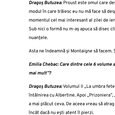
Dragoș Butuzea:
Proust este omul care desp
modul în care trăiesc eu nu mă face să desp
momentul cel mai interesant al zilei de ier
Sub nici o formă nu m-aș apuca să disec clip
nuanțele.
Asta ne îndeamnă și Montaigne să facem. S
Emilia Chebac: Care dintre cele 6 volume al
mai mult”?
Dragoș Butuzea:
Volumul II „La umbra fetelo
întâlnirea cu Albertine. Apoi „Prizoniera”,
a mai plăcut ceva. De aceea vreau să atrag
încât dacă nu ești atent îl pierzi.