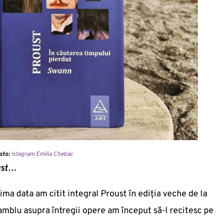
foto:
Istagram Emilia Chebac
oust…
rima data am citit integral Proust în ediția veche de la
amblu asupra întregii opere am început să-l recitesc pe