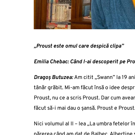
„Proust este omul care despică clipa”
Emilia Chebac: Când l-ai descoperit pe Pr
Dragoș Butuzea:
Am citit „Swann” la 19 an
tânăr grăbit. Mi-am făcut însă o idee despr
Proust, nu ce a scris Proust. Dar cum aveam
făcut să-i mai dau o șansă. Proust e Proust. 
Nici volumul al II – lea „La umbra fetelor 
părerea când am dat de Balbec, Albertine și 