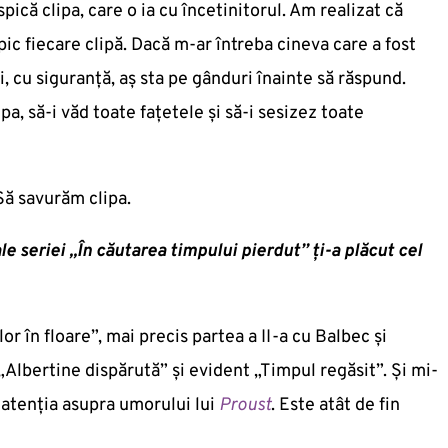
ică clipa, care o ia cu încetinitorul. Am realizat că
ic fiecare clipă. Dacă m-ar întreba cineva care a fost
i, cu siguranță, aș sta pe gânduri înainte să răspund.
a, să-i văd toate fațetele și să-i sesizez toate
ă savurăm clipa.
e seriei „În căutarea timpului pierdut” ți-a plăcut cel
r în floare”, mai precis partea a II-a cu Balbec și
 „Albertine dispărută” și evident „Timpul regăsit”. Și mi-
 atenția asupra umorului lui
Proust
. Este atât de fin