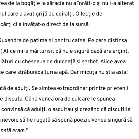
rea de la bogăție la săracie nu a înrăit-o și nu i-a alterat
 care a avut grijă de ceilalți. O lecție de
cărți ci a învățat-o direct de la sursă.
Ruxandra de patima ei pentru cafea. Pe care distinsa
 Alice mi-a mărturisit că nu e sigură dacă era argint,
lături cu cheseaua de dulceață și șerbet. Alice avea
te care străbunica turna apă. Dar micuța nu știa asta!
ată de adulți. Se simțea extraordinar printre prietenii
 se discuta. Când venea ora de culcare le spunea
convinsă că adulții o ascultau și crezând că discuțiile
nevoie să fie rugată să spună poezii. Venea singură să
unată eram.”