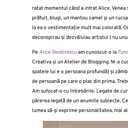
ratat momentul când a intrat Alice. Venea 
prăfuit, blugi, un mantou camel și un rucs
la ea o vestimentație mult mai colorată. Out
deconspirau și dezvăluiau artistul ( nu unu
Pe
Alice Teodorescu
am cunoscut-o la
Fund
Creativa și un Atelier de Blogging. M-a cuce
spatele lui e o persoana profundă) și zâmbe
de persoană pe care o plac din prima. Treb
Am sufocat-o cu întrebările. Legate de cur
părerea legată de un anumite subiecte. Ce
lumea să-și exprime personalitatea, mai ale