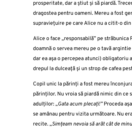
prosperitate, dar a știut și să piardă. Trece
dragostea pentru oameni. Mereu a fost genul
supraviețuire pe care Alice nu a citit-o din 
Alice o face „responsabilă” pe străbunica 
doamnă o servea mereu pe o tavă argintie (
dar ea așa o percepea atunci) obligatoriu a
drepul la dulceață și un strop de cafea pes
Copil unic la părinți a fost mereu înconjur
părinților. Nu vroia să piardă nimic din ce
adulților: „
Gata acum plecați!”
Proceda așa 
se amânau pentru vizita următoare. Nu era 
recite. „
Simțeam nevoia să arăt cât de min