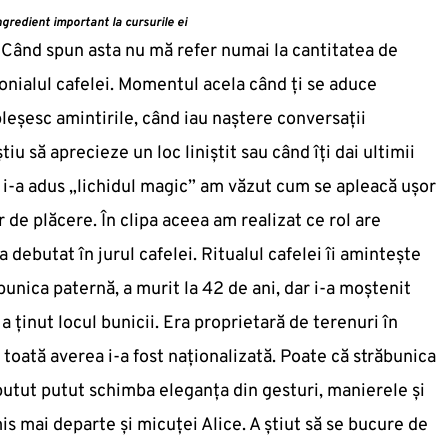
ngredient important la cursurile ei
 Când spun asta nu mă refer numai la cantitatea de
nialul cafelei. Momentul acela când ți se aduce
pleșesc amintirile, când iau naștere conversații
u să aprecieze un loc liniștit sau când îți dai ultimii
d i-a adus „lichidul magic” am văzut cum se apleacă ușor
or de plăcere. În clipa aceea am realizat ce rol are
a debutat în jurul cafelei. Ritualul cafelei îi amintește
unica paternă, a murit la 42 de ani, dar i-a moștenit
ținut locul bunicii. Era proprietară de terenuri în
8 toată averea i-a fost naționalizată. Poate că străbunica
 putut putut schimba eleganța din gesturi, manierele și
mis mai departe și micuței Alice. A știut să se bucure de