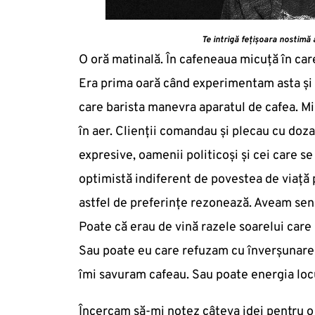
Te intrigă fețișoara nostimă
O oră matinală. În cafeneaua micuță în car
Era prima oară când experimentam asta și 
care barista manevra aparatul de cafea. M
în aer. Clienții comandau și plecau cu doza
expresive, oamenii politicoși și cei care se
optimistă indiferent de povestea de viață 
astfel de preferințe rezonează. Aveam senza
Poate că erau de vină razele soarelui care
Sau poate eu care refuzam cu înverșunare 
îmi savuram cafeau. Sau poate energia locu
Încercam să-mi notez câteva idei pentru o 