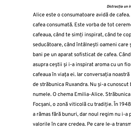
Distracția un i
Alice este o consumatoare avidă de cafea.
cafea consumată. Este vorba de tot ceremo
cafeaua, când te simți inspirat, când te co
seducătoare, când întâlnești oameni care ști
bani pe un aparat sofisticat de cafea. Cân
asupra ceștii și i-a inspirat aroma cu un fi
cafeaua în viața ei. Iar conversația noastră 
de străbunica Ruxandra. Nu și-a cunoscut b
numele. O chema Emilia-Alice. Străbunica a 
Focșani, o zonă viticolă cu tradiție. În 194
a rămas fără bunuri, dar noul regim nu i-a
valorile în care credea. Pe care le-a trans