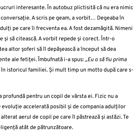
ucruri interesante. În autobuz plictisită că nu era nimic
 conversație. A scris pe geam, a vorbit… Degeaba în
dulți pe care îi frecventa ea. A fost dezamăgită. Nimeni
ie și să citească. A vorbit repede și corect. Într-o
tea altor șoferi să îl depășească a început să dea
ente ale fetiței. Îmbufnată i-a spus: „
Eu o să fiu prima
în istoricul familiei. Și mult timp un motto după care s-
a profundă pentru un copil de vârsta ei. Fizic nu a
O evoluție accelerată posibil și de compania adulților
 alterat aerul de copil pe care îl păstrează și astăzi. Te
eligență atât de pătrunzătoare.