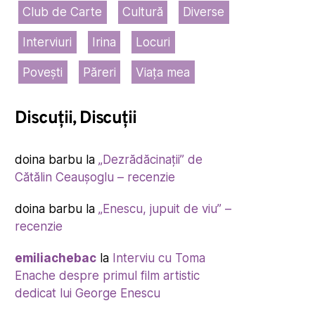
Club de Carte
Cultură
Diverse
Interviuri
Irina
Locuri
Povești
Păreri
Viața mea
Discuții, Discuții
doina barbu
la
„Dezrădăcinații” de
Cătălin Ceaușoglu – recenzie
doina barbu
la
„Enescu, jupuit de viu” –
recenzie
emiliachebac
la
Interviu cu Toma
Enache despre primul film artistic
dedicat lui George Enescu