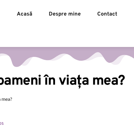
Acasă
Despre mine
Contact
Acasă
Despre mine
oameni în viața mea?
a mea?
os