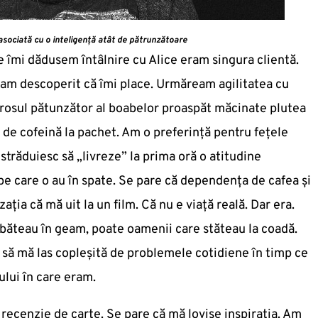
 asociată cu o inteligență atât de pătrunzătoare
e îmi dădusem întâlnire cu Alice eram singura clientă.
am descoperit că îmi place. Urmăream agilitatea cu
irosul pătunzător al boabelor proaspăt măcinate plutea
 de cofeină la pachet. Am o preferință pentru fețele
 străduiesc să „livreze” la prima oră o atitudine
pe care o au în spate. Se pare că dependența de cafea și
ția că mă uit la un film. Că nu e viață reală. Dar era.
 băteau în geam, poate oamenii care stăteau la coadă.
să mă las copleșită de problemele cotidiene în timp ce
lui în care eram.
recenzie de carte. Se pare că mă lovise inspirația. Am