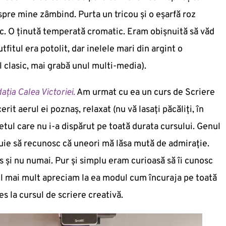
spre mine zâmbind. Purta un tricou și o eșarfă roz
ac. O ținută temperată cromatic. Eram obișnuită să văd
fitul era potolit, dar inelele mari din argint o
l clasic, mai grabă unul multi-media).
ația Calea Victoriei
.
Am urmat cu ea un curs de Scriere
rit aerul ei poznaș, relaxat (nu vă lasați păcăliți, în
tul care nu i-a dispărut pe toată durata cursului. Genul
uie să recunosc că uneori mă lăsa mută de admirație.
s și nu numai. Pur și simplu eram curioasă să îi cunosc
l mai mult apreciam la ea modul cum încuraja pe toată
s la cursul de scriere creativă.