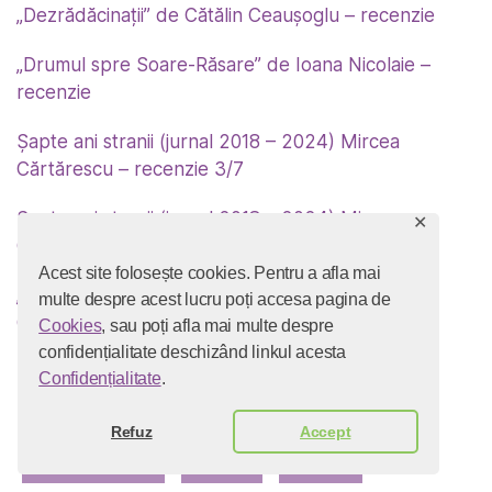
„Dezrădăcinații” de Cătălin Ceaușoglu – recenzie
„Drumul spre Soare-Răsare” de Ioana Nicolaie –
recenzie
Șapte ani stranii (jurnal 2018 – 2024) Mircea
Cărtărescu – recenzie 3/7
Șapte ani stranii (jurnal 2018 – 2024) Mircea
✕
Cărtărescu – recenzie 2/7
Acest site folosește cookies. Pentru a afla mai
„Șapte ani stranii” (jurnal 2018 – 2024) Mircea
multe despre acest lucru poți accesa pagina de
Cărtărescu – recenzie 1/7
Cookies
, sau poți afla mai multe despre
confidențialitate deschizând linkul acesta
Scriu în
Confidențialitate
.
Refuz
Accept
Club de Carte
Cultură
Diverse