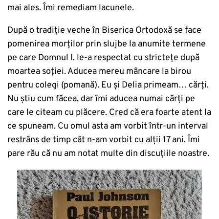
mai ales. Îmi remediam lacunele.
După o tradiție veche în Biserica Ortodoxă se face
pomenirea morților prin slujbe la anumite termene
pe care Domnul I. le-a respectat cu strictețe după
moartea soției. Aducea mereu mâncare la birou
pentru colegi (pomană). Eu și Delia primeam… cărți.
Nu știu cum făcea, dar îmi aducea numai cărți pe
care le citeam cu plăcere. Cred că era foarte atent la
ce spuneam. Cu omul asta am vorbit într-un interval
restrâns de timp cât n-am vorbit cu alții 17 ani. Îmi
pare rău că nu am notat multe din discuțiile noastre.