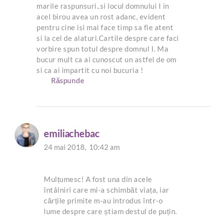
marile raspunsuri..si locul domnului I in
acel birou avea un rost adanc, evident
pentru cine isi mai face timp sa fie atent
si la cel de alaturi.Cartile despre care faci
vorbire spun totul despre domnul I. Ma
bucur mult ca ai cunoscut un astfel de om
si ca ai impartit cu noi bucuria !
Răspunde
emiliachebac
24 mai 2018,
10:42 am
Mulțumesc! A fost una din acele
întâlniri care mi-a schimbăt viața, iar
cărțile primite m-au introdus într-o
lume despre care știam destul de puțin.