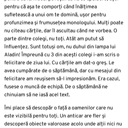
pentru că așa te comporți când înălțimea
sufletească a unui om te domină, ușor pentru
profunzimea și frumusețea monologului. Mulți poate
nu citeau cărțile, dar îl ascultau când ne vorbea. O
parte dintre colegi, nu toți. Atât am putut să
înfluențez. Sunt totuși om, nu duhul din lampa lui
Aladin! Împreună cu 3 din acești colegi i-am scris o
felicitare de ziua lui. Cu cărțile am dat-o greș. Le
avea cumpărate de o săptămână, dar cu mesajul din
felicitare am reușisem să-l impresionăm. Era cazul,
fusese o muncă de echipă. De o săptămână ne
chinuiam să ne iasă acel text.
Îmi place să descopăr o față a oamenilor care nu
este vizibilă pentru toți. Un anticar are fler și
descoperă obiecte valoroase acolo unde alții nici nu