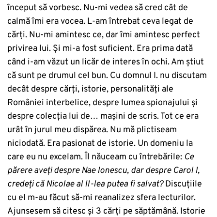
început să vorbesc. Nu-mi vedea să cred cât de
calmă îmi era vocea. L-am întrebat ceva legat de
cărți. Nu-mi amintesc ce, dar îmi amintesc perfect
privirea lui. Și mi-a fost suficient. Era prima dată
când i-am văzut un licăr de interes în ochi. Am știut
că sunt pe drumul cel bun. Cu domnul I. nu discutam
decât despre cărți, istorie, personalități ale
României interbelice, despre lumea spionajului și
despre colecția lui de… mașini de scris. Tot ce era
urât în jurul meu dispărea. Nu mă plictiseam
niciodată. Era pasionat de istorie. Un domeniu la
care eu nu excelam. Îl năuceam cu întrebările:
Ce
părere aveți despre Nae Ionescu, dar despre Carol I,
credeți că Nicolae al II-lea putea fi salvat?
Discuțiile
cu el m-au făcut să-mi reanalizez sfera lecturilor.
Ajunsesem să citesc și 3 cărți pe săptămână. Istorie