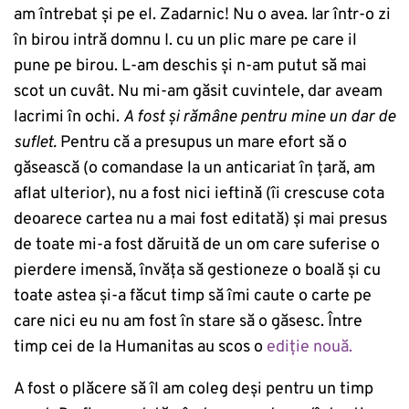
am întrebat și pe el. Zadarnic! Nu o avea. Iar într-o zi
în birou intră domnu I. cu un plic mare pe care il
pune pe birou. L-am deschis și n-am putut să mai
scot un cuvât. Nu mi-am găsit cuvintele, dar aveam
lacrimi în ochi.
A fost și rămâne pentru mine un dar de
suflet.
Pentru că a presupus un mare efort să o
găsească (o comandase la un anticariat în țară, am
aflat ulterior), nu a fost nici ieftină (îi crescuse cota
deoarece cartea nu a mai fost editată) și mai presus
de toate mi-a fost dăruită de un om care suferise o
pierdere imensă, învăța să gestioneze o boală și cu
toate astea și-a făcut timp să îmi caute o carte pe
care nici eu nu am fost în stare să o găsesc. Între
timp cei de la Humanitas au scos o
ediție nouă.
A fost o plăcere să îl am coleg deși pentru un timp