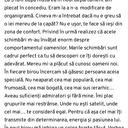
La 3 luni după mutarea în noul departament am
plecat în concediu. Eram la a n-a modificare de
organigramă. Cineva m-a întrebat dacă nu e greu să
o iei mereu de la capăt? Nu e ușor, te face să ieși din
zona de confort. Privind în urmă realizez că acele
schimbări m-au învățat enorm despre
comportamentul oamenilor. Marile schimbări sunt
cadrul perfect ca tu să descoperi ce îți dorești cu
adevărat. Mereu mi-a plăcut să cunosc oameni noi.
În fiecare birou încercam să găsesc persoana aceia
specială. Nu neaparat cea mai populară, cea mai
frumoasă, cea mai bogată, cea mai sus ierarhic…
Aveau suficienți admiratori și fără mine. Îmi plac
grupurile mai restrânse. Unde nu ești satelit, unde
cel mai… te consideră egal. Pentru că așa cel mai îți
transmite din determinarea, energia și pasiunea lui.