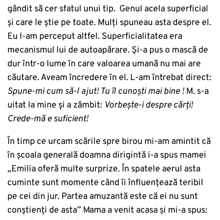
gândit să cer sfatul unui tip. Genul acela superficial
și care le știe pe toate. Mulți spuneau asta despre el.
Eu l-am perceput altfel. Superficialitatea era
mecanismul lui de autoapărare. Și-a pus o mască de
dur într-o lume în care valoarea umană nu mai are
căutare. Aveam încredere în el. L-am întrebat direct:
Spune-mi cum să-l ajut! Tu îl cunoști mai bine !
M. s-a
uitat la mine și a zâmbit:
Vorbește-i despre cărți!
Crede-mă e suficient!
În timp ce urcam scările spre birou mi-am amintit că
în școala generală doamna dirigintă i-a spus mamei
„Emilia oferă multe surprize. În spatele aerul asta
cuminte sunt momente când îi înfluențează teribil
pe cei din jur. Partea amuzantă este că ei nu sunt
conștienți de asta” Mama a venit acasa și mi-a spus: