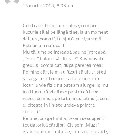
15 martie 2018,
9:03 am
Cred că este un mare plus şi o mare
bucurie să ai pe lăngă tine, la un moment
dat, un „domn I”, te ajută, cu siguranță!
Eşti un om norocos!
Multă lume se intreabă sau ne întreabă:
„De ce îți place să citeşti?” Raspunsul e
greu…şi complicat, după părerea mea!
Pe mine cărțile m-au făcut să uit tristeți
şi să gasesc bucurii, să călătoresc în
locuri unde fizic nu puteam ajunge…şi nu
în ultimul rănd citesc pentru că l-am
văzut, de mică, pe tatăl meu citind (acum,
el citeşte în linişte undeva printre
stele…)!
Pe tine, dragă Emilia, te-am descoperit
tot datorită cărților! Citisem „Muza”,
eram super încăntată şi am vrut să vad şi