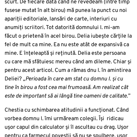
scurt. De fiecare dată când ne revedeam (între timp
fusese mutat în alt birou) mă punea la punct cu noi
apariții editoriale, lansări de carte, interiuri cu
anumiți scriitori. Tot datorită domnului I. mi-am
făcut o prietenă în acel birou. Delia iubește cărțile la
fel de mult ca mine. Ea nu este atât de expansivă ca
mine. E înțeleaptă și reținută. Delia este persoana
cu care mă sfătuiesc mereu când am dileme. Chiar și
pentru acest articol. Cum a rămas dnu I. în amintirea
Deliei? „
Perioada în care am stat cu domnu I. și cu
tine în birou a fost cea mai frumoasă. Am realizat cât
este de important să ai lângă tine oameni de calitate.”
Chestia cu schimbarea atitudinii a funcționat. Când
vorbea domnu I. îmi urmăream colegii. Își ridicau
ușor capul din calculator și îl ascultau cu drag. Ușor
pentru ca farmecul poveștii să nu se spulbere, ușor