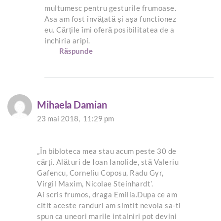
multumesc pentru gesturile frumoase.
Asa am fost învățată și așa functionez
eu. Cărțile îmi oferă posibilitatea de a
inchiria aripi.
Răspunde
Mihaela Damian
23 mai 2018,
11:29 pm
„În bibloteca mea stau acum peste 30 de
cărți. Alături de Ioan Ianolide, stă Valeriu
Gafencu, Corneliu Coposu, Radu Gyr,
Virgil Maxim, Nicolae Steinhardt’.
Ai scris frumos, draga Emilia.Dupa ce am
citit aceste randuri am simtit nevoia sa-ti
spun ca uneori marile intalniri pot devini