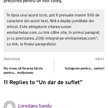
prețuirea pentru un fost coleg.
În lipsa unui acord scris, pot fi preluate maxim 500 de
caractere din acest text, fără a depăşi jumătate din
articol. Este obligatorie citarea sursei
emiliachebac.com
, cu link către site, în primul paragraf,
și cu precizarea „Citiţi integral pe emiliachebac.com”,
cu link, la finalul paragrafului.
PREVIOUS
NEXT
Nu vreau să fie prea târziu
Instagram pentru… seniori
pentru… mulțumesc
11 Replies to “Un dar de suflet”
Loredana Sandu