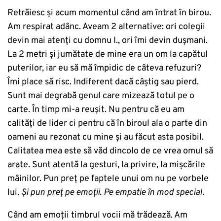
Retrăiesc și acum momentul când am întrat în birou.
Am respirat adânc. Aveam 2 alternative: ori colegii
devin mai atenți cu domnu I., ori îmi devin dușmani.
La 2 metri și jumătate de mine era un om la capătul
puterilor, iar eu să mă împidic de câteva refuzuri?
Îmi place să risc. Indiferent dacă câștig sau pierd.
Sunt mai degrabă genul care mizează totul pe o
carte. În timp mi-a reușit. Nu pentru că eu am
calități de lider ci pentru că în biroul ala o parte din
oameni au rezonat cu mine și au făcut asta posibil.
Calitatea mea este să văd dincolo de ce vrea omul să
arate. Sunt atentă la gesturi, la privire, la mișcările
mâinilor. Pun preț pe faptele unui om nu pe vorbele
lui.
Și pun preț pe emoții. Pe empatie în mod special.
Când am emoții timbrul vocii mă trădează. Am