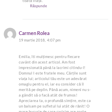
toată viața.
Răspunde
Carmen Rolea
19 martie 2018,
4:07 pm
Emilia, îti mulțimesc pentru fiecare
cuvânt din acest articol. Am fost
impresionată până la lacrimi citindu-l!
Domnul I este fratele meu. Cărțile sunt
viața lui; articolul tău este un adevărat
omagiu pentru el, iar eu consider că îl
merită pe deplin. Până acum, nimeni nu s-
a gândit să o facă atât de frumos!
Apreciarea ta, o profundă simțire, este ca
un balsam pe sufletul lui atât de rănit! O
mare bucurie de care rarisim are parte.