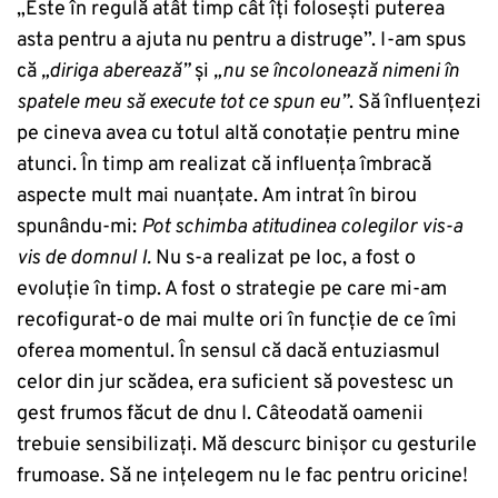
„Este în regulă atât timp cât îți folosești puterea
asta pentru a ajuta nu pentru a distruge”. I-am spus
că
„diriga aberează”
și
„nu se încolonează nimeni în
spatele meu să execute tot ce spun eu”
. Să înfluențezi
pe cineva avea cu totul altă conotație pentru mine
atunci. În timp am realizat că influența îmbracă
aspecte mult mai nuanțate. Am intrat în birou
spunându-mi:
Pot schimba atitudinea colegilor vis-a
vis de domnul I.
Nu s-a realizat pe loc, a fost o
evoluție în timp. A fost o strategie pe care mi-am
recofigurat-o de mai multe ori în funcție de ce îmi
oferea momentul. În sensul că dacă entuziasmul
celor din jur scădea, era suficient să povestesc un
gest frumos făcut de dnu I. Câteodată oamenii
trebuie sensibilizați. Mă descurc binișor cu gesturile
frumoase. Să ne ințelegem nu le fac pentru oricine!