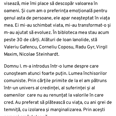
visează, mie îmi place să descopăr valoarea în
oameni. Și cum am o preferința emoțională pentru
genul asta de persoane, ele apar neașteptat în viața
mea. Ei mi-au schimbat viata, mi-au transformat-o și
m-au ajutat să evoluez. În bibloteca mea stau acum
peste 30 de cărți. Alături de Ioan Ianolide, stă
Valeriu Gafencu, Corneliu Coposu, Radu Gyr, Virgil
Maxim, Nicolae Steinhardt.
Domnu I. m-a introdus într-o lume despre care
cunoșteam atunci foarte puțin. Lumea închisorilor
comuniste. Prin cărțile primite de la el am pătruns
într-un univers al credinței, al suferinței și al
oamenilor care nu au renunțat la valorile în care
cred. Au preferat să plătească cu viața, cu ani grei de
temniță, cu izolarea și marginalizarea. Prin acești