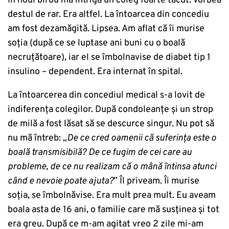
În noul birou mă intriga un coleg foarte tăcut. Vorbea
destul de rar. Era altfel. La întoarcea din concediu
am fost dezamăgită. Lipsea. Am aflat că îi murise
soția (după ce se luptase ani buni cu o boală
necruțătoare), iar el se îmbolnavise de diabet tip 1
insulino – dependent. Era internat în spital.
La întoarcerea din concediul medical s-a lovit de
indiferența colegilor. După condoleanțe și un strop
de milă a fost lăsat să se descurce singur. Nu pot să
nu mă întreb: „
De ce cred oamenii că suferința este o
boală transmisibilă?
De ce fugim de cei care au
probleme, de ce nu realizam că o mână întinsa atunci
când e nevoie poate ajuta?
” Îl priveam. Îi murise
soția, se îmbolnăvise. Era mult prea mult. Eu aveam
boala asta de 16 ani, o familie care mă susținea și tot
era greu. După ce m-am agitat vreo 2 zile mi-am