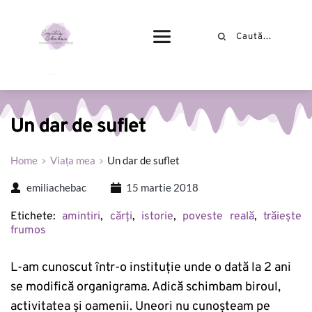
Un dar de suflet
Home
Viața mea
Un dar de suflet
emiliachebac
15 martie 2018
Etichete: 
amintiri
, 
cărți
, 
istorie
, 
poveste reală
, 
trăiește 
frumos
L-am cunoscut într-o instituție unde o dată la 2 ani
se modifică organigrama. Adică schimbam biroul,
activitatea și oamenii. Uneori nu cunoșteam pe