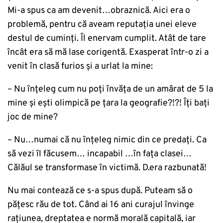
Mi-a spus ca am devenit…obraznică. Aici era o
problemă, pentru că aveam reputaţia unei eleve
destul de cuminți. Îl enervam cumplit. Atât de tare
încât era să mă lase corigentă. Exasperat într-o zi a
venit în clasă furios și a urlat la mine:
– Nu înţeleg cum nu poţi învăța de un amârat de 5 la
mine și eşti olimpică pe ţara la geografie?!?! Îți bați
joc de mine?
– Nu…numai că nu înţeleg nimic din ce predați. Ca
să vezi îl făcusem… incapabil …în fața clasei…
Călăul se transformase în victimă. D.era razbunată!
Nu mai contează ce s-a spus după. Puteam să o
pățesc rău de tot. Când ai 16 ani curajul învinge
rațiunea, dreptatea e normă morală capitală, iar