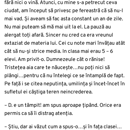
fără nici o vină. Atunci, cu mine s-a petrecut ceva
ciudat, am început să privesc pe fereastră că să nu-l
mai vad. Și aveam să fac asta constant un an de zile.
Nu mai puteam să mă mai uit la el. La pauză au
alergat toți afară. Sincer nu cred ca era vreunul
extaziat de materia lui. Cei cu note mari învățau atât
cât să nu-și strice media. In clasa mai erau 5 – 6
elevi. Am privit-o. Dumnezeule cât o rănise!
Tristeţea aia care te năucește…nu poţi nici să
plângi…pentru că nu întelegi ce se întamplă de fapt.
Pe față i se citea neputinţa, umilința și încet-încet în
sufletul ei câştiga teren neincrederea.
– D. e un tâmpit! am spus aproape țipând. Orice era
permis ca să îi distrag atenția.
– Știu, dar ai văzut cum a spus-o…și în fața clasei…