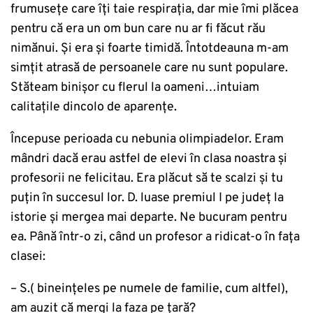
frumusețe care îți taie respirația, dar mie îmi plăcea
pentru că era un om bun care nu ar fi făcut rău
nimănui. Și era și foarte timidă. Întotdeauna m-am
simțit atrasă de persoanele care nu sunt populare.
Stăteam binișor cu flerul la oameni…intuiam
calitațile dincolo de aparențe.
Începuse perioada cu nebunia olimpiadelor. Eram
mândri dacă erau astfel de elevi în clasa noastra și
profesorii ne felicitau. Era plăcut să te scalzi și tu
puţin în succesul lor. D. luase premiul I pe județ la
istorie și mergea mai departe. Ne bucuram pentru
ea. Până într-o zi, când un profesor a ridicat-o în faţa
clasei:
– S.( bineințeles pe numele de familie, cum altfel),
am auzit că mergi la faza pe țară?