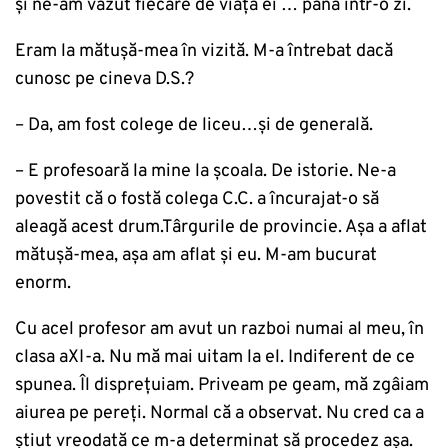
și ne-am văzut fiecare de viața ei … până într-o zi.
Eram la mătuşă-mea în vizită. M-a întrebat dacă
cunosc pe cineva D.S.?
– Da, am fost colege de liceu…și de generală.
– E profesoară la mine la școala. De istorie. Ne-a
povestit că o fostă colega C.C. a încurajat-o să
aleagă acest drum.Târgurile de provincie. Așa a aflat
mătușă-mea, așa am aflat și eu. M-am bucurat
enorm.
Cu acel profesor am avut un razboi numai al meu, în
clasa aXI-a. Nu mă mai uitam la el. Indiferent de ce
spunea. Îl dispreţuiam. Priveam pe geam, mă zgâiam
aiurea pe pereți. Normal că a observat. Nu cred ca a
știut vreodată ce m-a determinat să procedez așa.