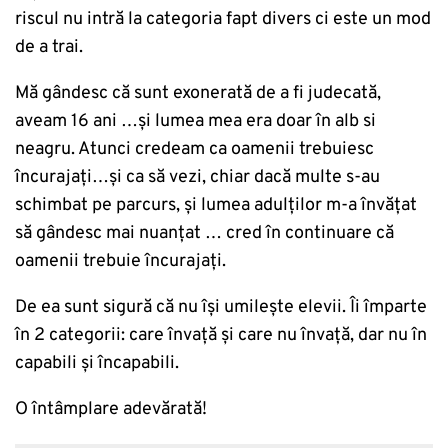
riscul nu intră la categoria fapt divers ci este un mod
de a trai.
Mă gândesc că sunt exonerată de a fi judecată,
aveam 16 ani …și lumea mea era doar în alb si
neagru. Atunci credeam ca oamenii trebuiesc
încurajați…și ca să vezi, chiar dacă multe s-au
schimbat pe parcurs, şi lumea adulţilor m-a învăţat
să gândesc mai nuanţat … cred în continuare că
oamenii trebuie încurajați.
De ea sunt sigură că nu îşi umileşte elevii. Îi împarte
în 2 categorii: care învaţă şi care nu învaţă, dar nu în
capabili şi încapabili.
O întâmplare adevărată!