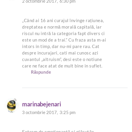
2 octombrie 2017,
6:30 pm
„Când ai 16 ani curajul învinge rațiunea,
dreptatea e normă morală capitală, iar
riscul nu intră la categoria fapt divers ci
este un mod de a trai.” Cu fraza asta m-ai
intors in timp, dar nu-mi pare rau. Cat
despre incurajari, cati mai cunosc azi
cuvantul „altruism”, desi este o notiune
care ne face atat de mult bine in suflet.
Răspunde
marinabejenari
3 octombrie 2017,
3:25 pm
Extrem de emoționantă și plăcutăe