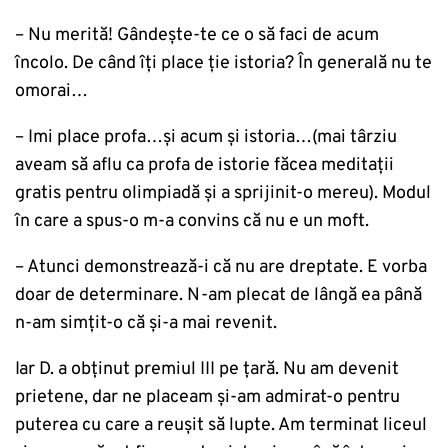
– Nu merită! Gândește-te ce o să faci de acum
încolo. De când îți place ție istoria? În generală nu te
omorai…
– Imi place profa…și acum și istoria…(mai târziu
aveam să aflu ca profa de istorie făcea meditaţii
gratis pentru olimpiadă și a sprijinit-o mereu). Modul
în care a spus-o m-a convins că nu e un moft.
– Atunci demonstrează-i că nu are dreptate. E vorba
doar de determinare. N-am plecat de lângă ea până
n-am simțit-o că și-a mai revenit.
Iar D. a obținut premiul III pe țară. Nu am devenit
prietene, dar ne placeam și-am admirat-o pentru
puterea cu care a reușit să lupte. Am terminat liceul