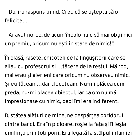
– Da, i-a raspuns timid. Cred că se aştepta să o
felicite…
– Ai avut noroc, de acum încolo nu o să mai obții nici
un premiu, oricum nu ești în stare de nimic!!!
În clasă, râsete, chicoteli de la lingușitorii care se
aliau cu profesorul și …tăcere de la restul. Mă rog,
mai erau și aierieni care oricum nu observau nimic.
Și eu tăceam…dar clocoteam. Nu-mi plăcea cum
preda, nu-mi placea obiectul, iar ca om nu mă
impresionase cu nimic, deci îmi era indiferent.
D. stătea alături de mine, ne despărţea coridorul
dintre banci. Era în picioare, roșie la fața și îi ieșia
umilința prin toți porii. Era legată la stâlpul infamiei